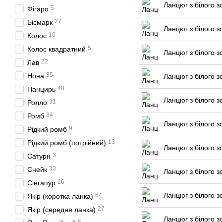
Ланцюг з білого з
5
Фігаро
27
Бісмарк
Ланцюг з білого з
10
Колос
5
Колос квадратний
Ланцюг з білого з
22
Лав
35
Нона
Ланцюг з білого з
48
Панцирь
Ланцюг з білого з
31
Ролло
34
Ромб
Ланцюг з білого з
9
Рідкий ромб
13
Рідкий ромб (потрійний)
Ланцюг з білого з
3
Сатурн
33
Снейк
Ланцюг з білого з
26
Сінгапур
Ланцюг з білого з
64
Якір (коротка ланка)
27
Якір (середня ланка)
Ланцюг з білого з