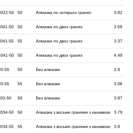
3022-50
50
Алмазка по чотирьох гранях
3.82
041-50
50
Алмазка по двох гранях
3.09
041-55
55
Алмазка по двох гранях
3.37
4041-50
50
Алмазка по двох гранях
4.49
0-50
50
Без алмазки
2.8
0-55
55
Без алмазки
3.08
03-50
50
Без алмазки
3.87
034-50
50
Алмазка з восьми гранями з канавкою
3.79
034-55
55
Алмазка з восьми гранями з канавкою
3.8