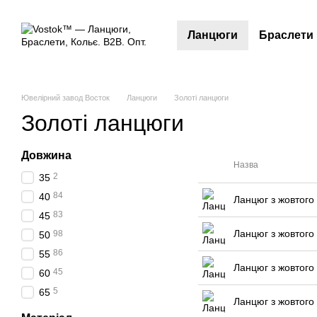
Перейти до основного контенту
Ланцюги
Браслети
Ювелірний завод Восток
Ланцюги
Золоті ланцюги
Золоті ланцюги
Довжина
Назва
2
35
84
40
Ланцюг з жовтого 
83
45
Ланцюг з жовтого 
98
50
86
55
Ланцюг з жовтого 
45
60
5
65
Ланцюг з жовтого 