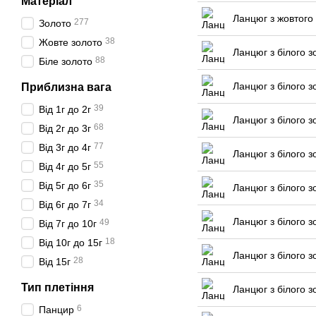
Матеріал
Ланцюг з жовтого 
277
Золото
38
Жовте золото
Ланцюг з білого з
88
Біле золото
Ланцюг з білого з
Приблизна вага
39
Від 1г до 2г
Ланцюг з білого з
68
Від 2г до 3г
77
Від 3г до 4г
Ланцюг з білого з
55
Від 4г до 5г
35
Від 5г до 6г
Ланцюг з білого з
34
Від 6г до 7г
Ланцюг з білого з
49
Від 7г до 10г
18
Від 10г до 15г
Ланцюг з білого з
28
Від 15г
Тип плетіння
Ланцюг з білого з
6
Панцир